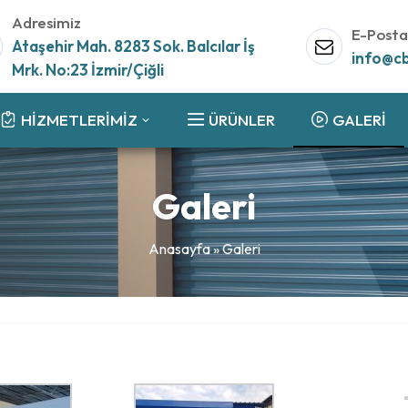
Adresimiz
E-Posta
Ataşehir Mah. 8283 Sok. Balcılar İş
info@c
Mrk. No:23 İzmir/Çiğli
HİZMETLERİMİZ
ÜRÜNLER
GALERİ
Galeri
Anasayfa
»
Galeri