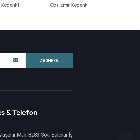
r Kepenk1
Cbs İzmir Kepenk
ABONE OL
s & Telefon
taşehir Mah. 8283 Sok. Balcılar İş