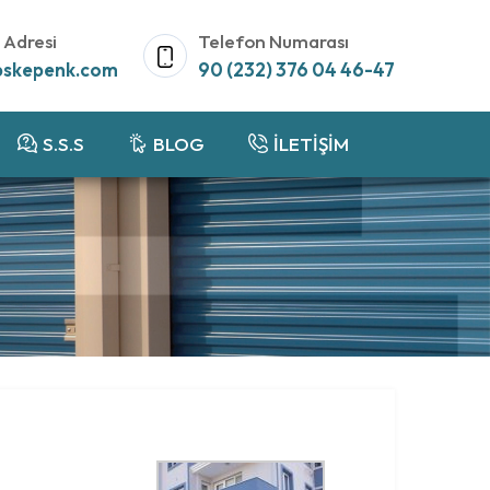
 Adresi
Telefon Numarası
bskepenk.com
90 (232) 376 04 46-47
S.S.S
BLOG
İLETİŞİM