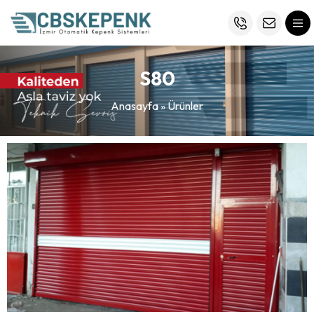
S80
Anasayfa
»
Ürünler