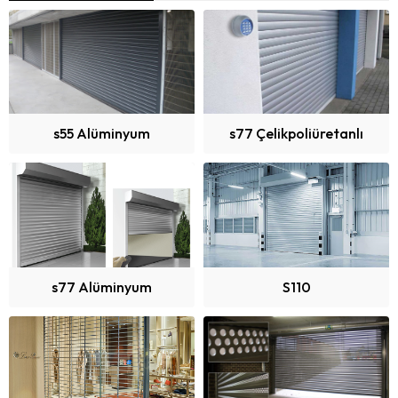
s55 Alüminyum
s77 Çelikpoliüretanlı
s77 Alüminyum
S110